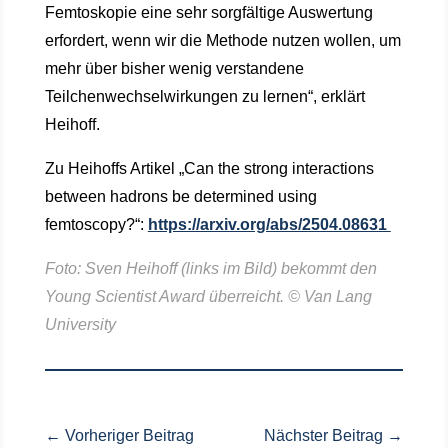
Femtoskopie eine sehr sorgfältige Auswertung
erfordert, wenn wir die Methode nutzen wollen, um
mehr über bisher wenig verstandene
Teilchenwechselwirkungen zu lernen“, erklärt
Heihoff.
Zu Heihoffs Artikel „Can the strong interactions
between hadrons be determined using
femtoscopy?“:
https://arxiv.org/abs/2504.08631
Foto: Sven Heihoff (links im Bild) bekommt den
Young Scientist Award überreicht. © Van Lang
University
←
Vorheriger Beitrag
Nächster Beitrag
→