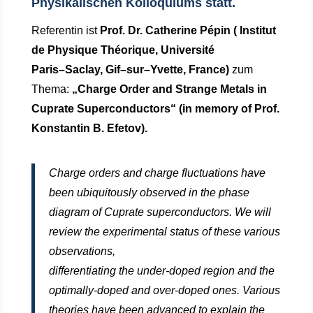
Physikalischen Kolloquiums statt.
Referentin ist
Prof. Dr.
Catherine
Pépin
(
Institut
de Physique Théorique, Université
Paris
–
Saclay, Gif
–
sur
–
Yvette, France
)
zum
Thema:
„Charge Order and Strange Metals in
Cuprate Superconductors“
(
in
memory of
Prof.
Konstantin B.
Efetov
)
.
Charge orders and charge fluctuations have
been ubiquitously observed in the phase
diagram of Cuprate superconductors. We will
review the experimental status of these various
observations,
differentiating the under-doped region and the
optimally-doped and over-doped ones. Various
theories have been advanced to explain the