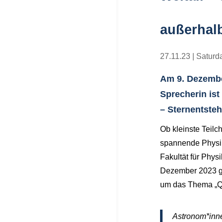
außerhal
27.11.23
|
Saturd
Am 9. Dezember
Sprecherin ist
– Sternentste
Ob kleinste Teil
spannende Physik-
Fakultät für Phy
Dezember 2023 geh
um das Thema „Qu
Astronom*inne