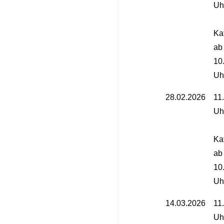
Uh
Ka
ab
10
Uh
28.02.2026
11
Uh
Ka
ab
10
Uh
14.03.2026
11
Uh