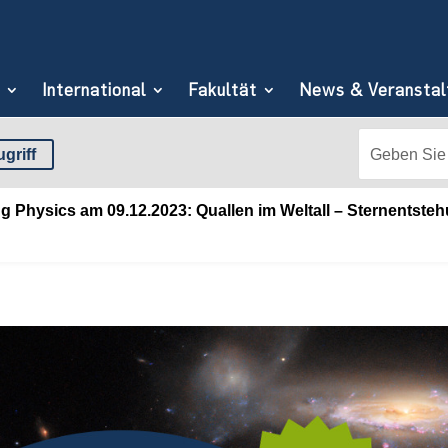
International
Fakultät
News & Veranstal
Suchen
Search
griff
nach:
for...
g Physics am 09.12.2023: Quallen im Weltall – Sternentst