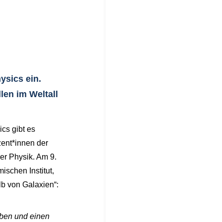
ysics ein.
len im Weltall
cs gibt es
zent*innen der
er Physik. Am 9.
schen Institut,
b von Galaxien“:
aben und einen