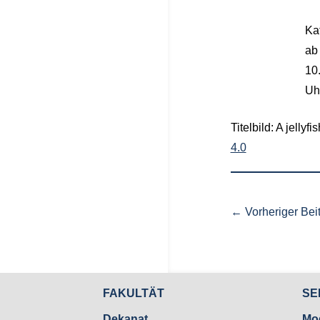
Ka
ab
10
Uh
Titelbild: A jell
4.0
←
Vorheriger Bei
FAKULTÄT
SE
Dekanat
Mo