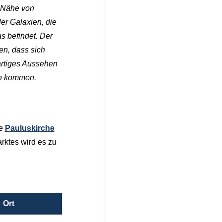
r Nähe von
er Galaxien, die
s befindet. Der
n, dass sich
nartiges Aussehen
en kommen.
ie
Pauluskirche
rktes wird es zu
Ort