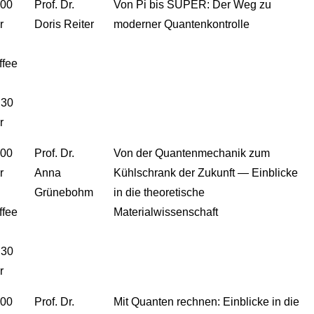
.00
Prof. Dr.
Von Pi bis SUPER: Der Weg zu
r
Doris Reiter
moderner Quantenkontrolle
ffee
.30
r
.00
Prof. Dr.
Von der Quantenmechanik zum
r
Anna
Kühlschrank der Zukunft — Einblicke
Grünebohm
in die theoretische
ffee
Materialwissenschaft
.30
r
.00
Prof. Dr.
Mit Quanten rechnen: Einblicke in die