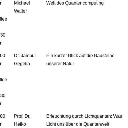
r
Michael
Welt des Quantencomputing
Walter
ffee
.30
r
.00
Dr. Jambul
Ein kurzer Blick auf die Bausteine
r
Gegelia
unserer Natur
ffee
.30
r
.00
Prof. Dr.
Erleuchtung durch Lichtquanten: Was
r
Heiko
Licht uns über die Quantenwelt