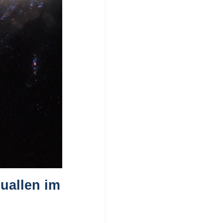
uallen im
r