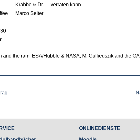
Krabbe & Dr.
verraten kann
ffee
Marco Seiter
.30
r
yfish and the ram, ESA/Hubble & NASA, M. Gullieuszik and the 
trag
N
RVICE
ONLINEDIENSTE
dulhandbücher
Moodle