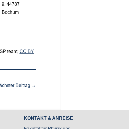
9, 44787
Bochum
GASP team;
CC BY
ächster Beitrag
→
KONTAKT & ANREISE
Fakultät für Physik und